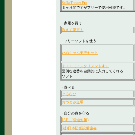
Stella Theater Pro
３ヶ月間ですがフリーで使用可能です。
・家電を買う
教えて家電！
・フリーソフトを使う
たぬちゃん美声セット
す＋＋（インクリメントす）
面倒な連番を自動的に入力してくれる
ソフト
・食べる
ぐるなび
おつまみ道場
・自分の身を守る
JAF (雪道対策)
(社)日本防犯設備協会