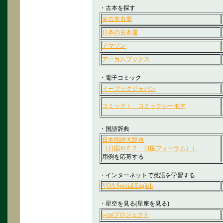
・古本を探す
＠古本市場
日本の古本屋
アマゾン
アーカムブックス
・電子コミック
イーブックジャパン
コミックｉ、コミックシーモア
・国語辞典
日本国語大辞典
（日国ＮＥＴ 日国フォーラム））
用例を応募する
・インターネットで英語を学習する
VOA Special English
・星空を見る(星座を見る)
i-canプロジェクト