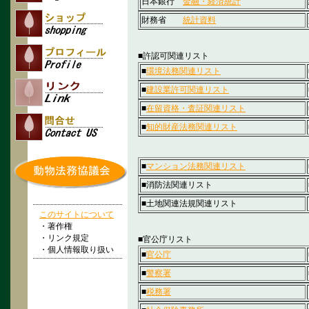
日本銀行
金融・経済統計
財務省
統計資料
■許認可関連リスト
■
環境法務関連リスト
■
建設業許可関連リスト
■
在留資格・査証関連リスト
■
知的財産法務関連リスト
■
マンション法務関連リスト
■消防法関連リスト
■土地関連法規関連リスト
このサイトについて
・著作権
・リンク規定
■官公庁リスト
・個人情報取り扱い
■
官公庁
■
警察署
■
税務署