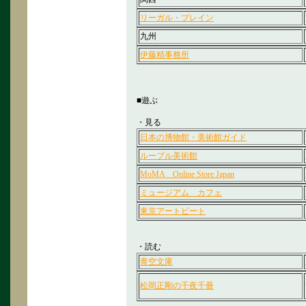
リーガル・ブレイン
九州
伊藤精事務所
■遊ぶ
・見る
日本の博物館・美術館ガイド
ルーブル美術館
MoMA Online Store Japan
ミュージアム カフェ
東京アートビート
・読む
青空文庫
松岡正剛の千夜千冊