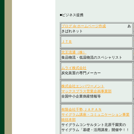
■ビジネス提携
ブログ de ホームページ作成
あ
きばれネット
ＪＴＢ
北王流通（株）
食品物流・低温物流のスペシャリスト
ムライ株式会社
炭化装置の専門メーカー
株式会社エンパワーメント
マックスプラス営業企画事業部
全国中小企業倒産情報等
有限会社千塾,ＪＡＰＡＮ
サイグラム講座・コミュニケーション事業
統括本部
サイグラムコンサルタント北原千園実の
サイグラム「基礎・活用講座」開催中！！