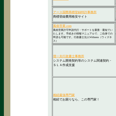
アース国際商標登録特許事務所
商標登録費用格安サイト
風俗営業.com
風俗営業許可申請代行・サポートを最善・最短でい
たします。手続きの情報マニュアルで、ご自身での
申請も可能です。
行政書士法人Withness（ウィズネ
ス）
壇一夫行政書士事務所
システム開発契約等のシステム関連契約・
ＳＬＡ作成支援
相続最強専門家
相続でお困りなら、この専門家！