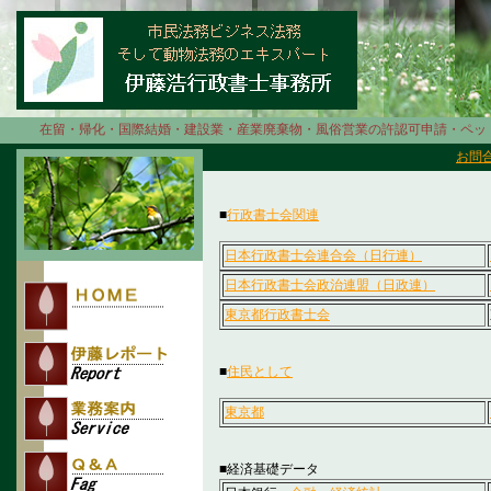
在留・帰化・国際結婚・建設業・産業廃棄物・風俗営業の許認可申請・ペットト
お問
※ 当ＨＰはリン
■
行政書士会関連
日本行政書士会連合会（日行連）
日本行政書士会政治連盟（日政連）
東京都行政書士会
■
住民として
東京都
■経済基礎データ