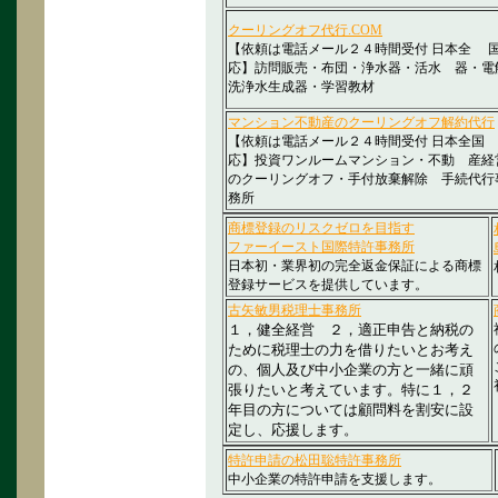
クーリングオフ代行.COM
【依頼は電話メール２４時間受付 日本全 
応】訪問販売・布団・浄水器・活水 器・電
洗浄水生成器・学習教材
マンション不動産のクーリングオフ解約代行
【依頼は電話メール２４時間受付 日本全国
応】投資ワンルームマンション・不動 産経
のクーリングオフ・手付放棄解除 手続代行
務所
商標登録のリスクゼロを目指す
ファーイースト国際特許事務
所
日本初・業界初の完全返金保証による商標
登録サービスを提供しています。
古矢敏男税理士事務所
１，健全経営 ２，適正申告と納税の
ために税理士の力を借りたいとお考え
の、個人及び中小企業の方と一緒に頑
張りたいと考えています。特に１，２
年目の方については顧問料を割安に設
定し、応援します。
特許申請の松田聡特許事務所
中小企業の特許申請を支援します。