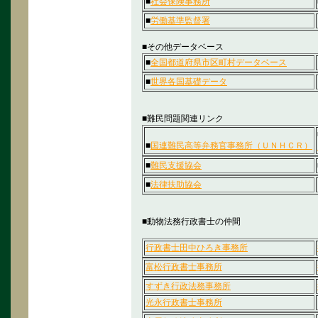
■
社会保険事務所
■
労働基準監督署
■その他データベース
■
全国都道府県市区町村データベース
■
世界各国基礎データ
■難民問題関連リンク
■
国連難民高等弁務官事務所（ＵＮＨＣＲ）
■
難民支援協会
■
法律扶助協会
■動物法務行政書士の仲間
行政書士田中ひろき事務所
富松行政書士事務所
すずき行政法務事務所
光永行政書士事務所